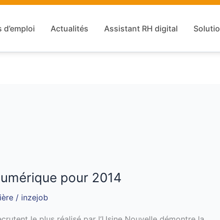
s d’emploi
Actualités
Assistant RH digital
Solutio
numérique pour 2014
ière
/
inzejob
crutent le plus réalisé par l’Usine Nouvelle démontre la