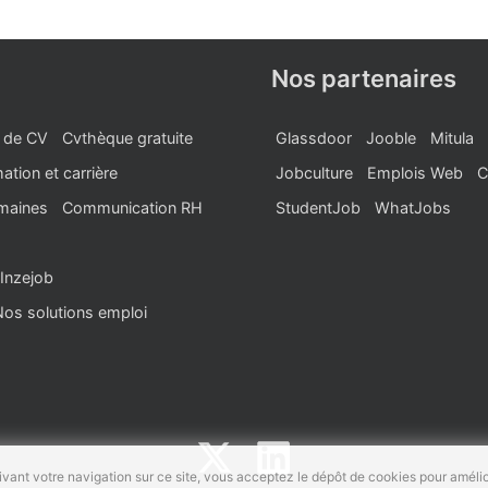
Nos partenaires
 de CV
Cvthèque gratuite
Glassdoor
Jooble
Mitula
ation et carrière
Jobculture
Emplois Web
C
maines
Communication RH
StudentJob
WhatJobs
Inzejob
Nos solutions emploi
vant votre navigation sur ce site, vous acceptez le dépôt de cookies pour amélio