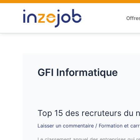
Aller
au
Offre
contenu
GFI Informatique
Top 15 des recruteurs du 
Top
15
Laisser un commentaire
/
Formation et carr
des
recruteurs
Le classement annuel des entreprises qui re