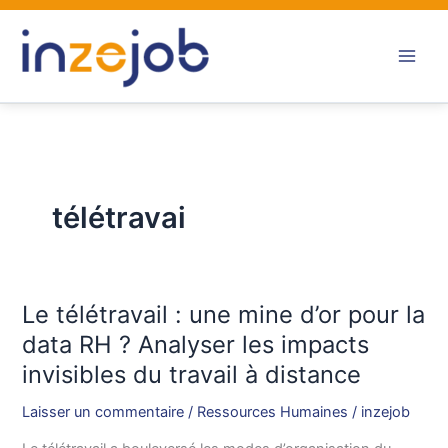
Aller
au
contenu
télétravai
Le télétravail : une mine d’or pour la
Le
télétravail
data RH ? Analyser les impacts
:
invisibles du travail à distance
une
mine
Laisser un commentaire
/
Ressources Humaines
/
inzejob
d’or