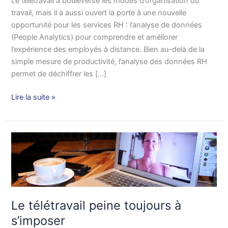
Le télétravail a bouleversé les modes d’organisation du
pour
travail, mais il a aussi ouvert la porte à une nouvelle
la
opportunité pour les services RH : l’analyse de données
data
(People Analytics) pour comprendre et améliorer
RH
l’expérience des employés à distance. Bien au-delà de la
?
simple mesure de productivité, l’analyse des données RH
Analyser
permet de déchiffrer les […]
les
impacts
Lire la suite »
invisibles
du
travail
Le
à
télétravail
distance
peine
toujours
à
s’imposer
Le télétravail peine toujours à
s’imposer