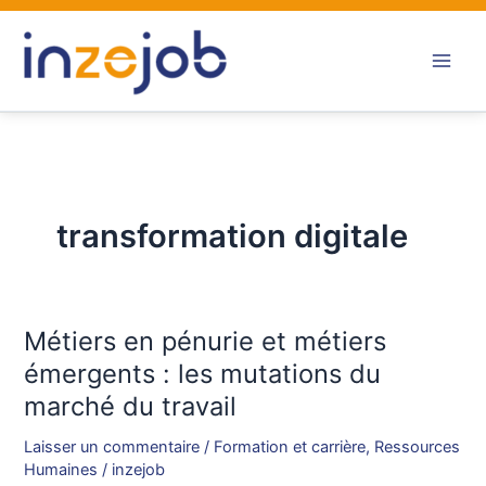
Aller
au
contenu
transformation digitale
Métiers en pénurie et métiers
Métiers
en
émergents : les mutations du
pénurie
marché du travail
et
métiers
Laisser un commentaire
/
Formation et carrière
,
Ressources
émergents
Humaines
/
inzejob