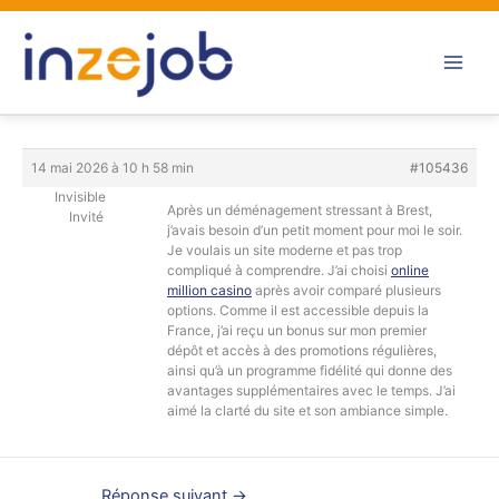
Aller
au
contenu
14 mai 2026 à 10 h 58 min
#105436
Invisible
Après un déménagement stressant à Brest,
Invité
j’avais besoin d’un petit moment pour moi le soir.
Je voulais un site moderne et pas trop
compliqué à comprendre. J’ai choisi
online
million casino
après avoir comparé plusieurs
options. Comme il est accessible depuis la
France, j’ai reçu un bonus sur mon premier
dépôt et accès à des promotions régulières,
ainsi qu’à un programme fidélité qui donne des
avantages supplémentaires avec le temps. J’ai
aimé la clarté du site et son ambiance simple.
Réponse suivant
→