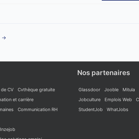
t
→
Nos partenaires
 de CV
Cvthèque gratuite
Glassdoor
Jooble
Mitula
ation et carrière
Jobculture
Emplois Web
C
maines
Communication RH
StudentJob
WhatJobs
Inzejob