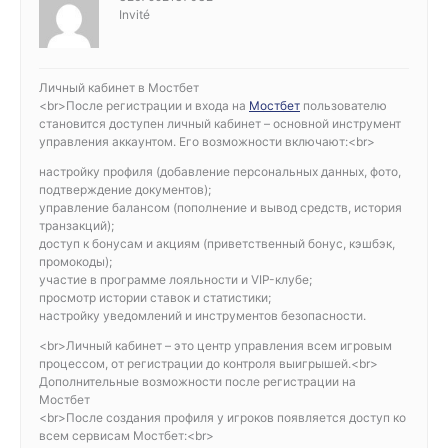
Invité
Личный кабинет в Мостбет
<br>После регистрации и входа на
Мостбет
пользователю
становится доступен личный кабинет – основной инструмент
управления аккаунтом. Его возможности включают:<br>
настройку профиля (добавление персональных данных, фото,
подтверждение документов);
управление балансом (пополнение и вывод средств, история
транзакций);
доступ к бонусам и акциям (приветственный бонус, кэшбэк,
промокоды);
участие в программе лояльности и VIP-клубе;
просмотр истории ставок и статистики;
настройку уведомлений и инструментов безопасности.
<br>Личный кабинет – это центр управления всем игровым
процессом, от регистрации до контроля выигрышей.<br>
Дополнительные возможности после регистрации на
Мостбет
<br>После создания профиля у игроков появляется доступ ко
всем сервисам Мостбет:<br>