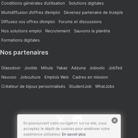
Conditions générales d’utilisation
Solutions digitales
Multidiffusion d’offres d’emploi
Devenez partenaire de Inzejob
Diffusez vos offres d’emploi
Forums et discussions
Nos solutions emploi
Recrutement
Sauvons la planète
Formations digitales
Nos partenaires
Glassdoor
Jooble
Mitula
Yakaz
Adzuna
Joboolo
JobTed
Neuvoo
Jobculture
Emplois Web
Cadres en mission
Créateur de bijoux personnalisés
StudentJob
WhatJobs
En poursuivant votre navigation sur ce site, vous
acceptez le dépôt de cookies pour améliorer votre
expérience utilisateur.
En savoir plus