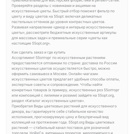
привлекательны для мастерских флористики и ритейл-сетей.
Проверяйте разделы с новинками и акциями на
искусственные цветы. Быстрый отбор поможет фильтр по
цвету и виду цветов на 55opt: включая деликатных
пастельных оттенков до уровня контрастных цветов.
Развивая направление «декор и интерьер искусственные
цветы», рассмотрите бюджетные искусственные артикулы
для массовых задач и премиальные серии «цветы как
настоящие 55opt.org».
Как сделать заказ и где купить
Ассортимент 55опторг по искусственным растениям
предоставляется оптовикам по стране: доставка по России
искусственных цветов осуществляется быстро, можно
оформить самовывоз в Москве. Онлайн-магазин
искусственных цветов предлагает удобные способы оплаты,
экспертные советы и сопровождение. Чтобы найти
конкретных товаров (к примеру, искусственных роз 55опторг
или композиций с лилиями и розами) зайдите на 55opt.org,
раздел «Каталог искусственных цветов».
Приобретая Виды цветковых растений для искусственного
декора, вы гарантируете себе стабильное качество
исполнения, прогнозируемую цену и безупречный вид
коллекций на протяжении года. 55opt.org Виды цветковых
растений — стабильный канал поставок для розничной
торговли, HoReCa, витринных проектов, мероприятного и