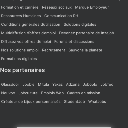
Formation et carrière
Réseaux sociaux
Marque Employeur
Ressources Humaines
Communication RH
Conditions générales d’utilisation
Solutions digitales
Multidiffusion d’offres d’emploi
Devenez partenaire de Inzejob
Diffusez vos offres d’emploi
Forums et discussions
Nos solutions emploi
Recrutement
Sauvons la planète
Formations digitales
Nos partenaires
Glassdoor
Jooble
Mitula
Yakaz
Adzuna
Joboolo
JobTed
Neuvoo
Jobculture
Emplois Web
Cadres en mission
Créateur de bijoux personnalisés
StudentJob
WhatJobs