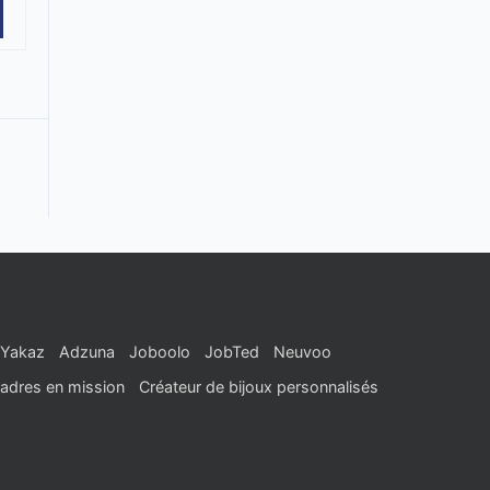
Yakaz
Adzuna
Joboolo
JobTed
Neuvoo
adres en mission
Créateur de bijoux personnalisés