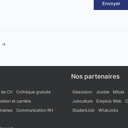
Envoyer
t
→
Nos partenaires
 de CV
Cvthèque gratuite
Glassdoor
Jooble
Mitula
ation et carrière
Jobculture
Emplois Web
C
maines
Communication RH
StudentJob
WhatJobs