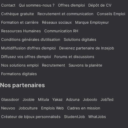
Contact
Qui sommes-nous ?
Offres d’emploi
Dépôt de CV
Cvthèque gratuite
Recrutement et communication
Conseils Emploi
Formation et carrière
Réseaux sociaux
Marque Employeur
Ressources Humaines
Communication RH
Conditions générales d’utilisation
Solutions digitales
Multidiffusion d’offres d’emploi
Devenez partenaire de Inzejob
Diffusez vos offres d’emploi
Forums et discussions
Nos solutions emploi
Recrutement
Sauvons la planète
Formations digitales
Nos partenaires
Glassdoor
Jooble
Mitula
Yakaz
Adzuna
Joboolo
JobTed
Neuvoo
Jobculture
Emplois Web
Cadres en mission
Créateur de bijoux personnalisés
StudentJob
WhatJobs