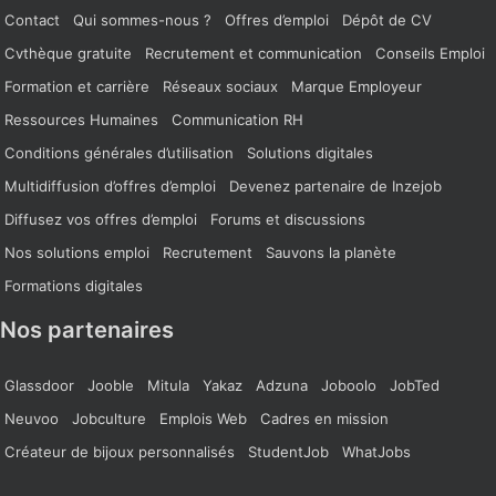
Contact
Qui sommes-nous ?
Offres d’emploi
Dépôt de CV
Cvthèque gratuite
Recrutement et communication
Conseils Emploi
Formation et carrière
Réseaux sociaux
Marque Employeur
Ressources Humaines
Communication RH
Conditions générales d’utilisation
Solutions digitales
Multidiffusion d’offres d’emploi
Devenez partenaire de Inzejob
Diffusez vos offres d’emploi
Forums et discussions
Nos solutions emploi
Recrutement
Sauvons la planète
Formations digitales
Nos partenaires
Glassdoor
Jooble
Mitula
Yakaz
Adzuna
Joboolo
JobTed
Neuvoo
Jobculture
Emplois Web
Cadres en mission
Créateur de bijoux personnalisés
StudentJob
WhatJobs