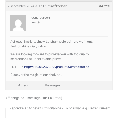
2 septembre 2024 à 9 h 01 min
#47281
RÉPONDRE
donaldgreen
Invité
Achetez Emtricitabine – La pharmacie qui livre vraiment,
Emtricitabine dialyzable
We are looking forward to provide you with top quality
medications at unbelievable prices!
ENTER >
http://179.61.232.222/products/emtricitabine
Discover the magic of our shelves …
Auteur
Messages
Affichage de 1 message (sur 1 au total)
Répondre à : Achetez Emtricitabine – La pharmacie qui livre vraiment,