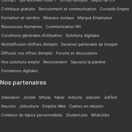
Cvthèque gratuite
Recrutement et communication
Conseils Emploi
Formation et carrière
Réseaux sociaux
Marque Employeur
Ressources Humaines
Communication RH
Conditions générales d’utilisation
Solutions digitales
Multidiffusion d’offres d’emploi
Devenez partenaire de Inzejob
Diffusez vos offres d’emploi
Forums et discussions
Nos solutions emploi
Recrutement
Sauvons la planète
Formations digitales
Nos partenaires
Glassdoor
Jooble
Mitula
Yakaz
Adzuna
Joboolo
JobTed
Neuvoo
Jobculture
Emplois Web
Cadres en mission
Créateur de bijoux personnalisés
StudentJob
WhatJobs