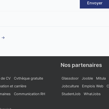
Envoyer
t
→
Nos partenaires
 de CV
Cvthèque gratuite
Glassdoor
Jooble
Mitula
ation et carrière
Jobculture
Emplois Web
C
maines
Communication RH
StudentJob
WhatJobs