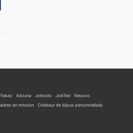
Yakaz
Adzuna
Joboolo
JobTed
Neuvoo
adres en mission
Créateur de bijoux personnalisés