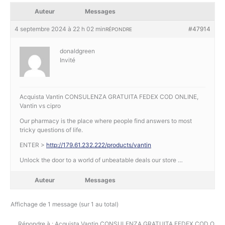
Auteur
Messages
4 septembre 2024 à 22 h 02 min
#47914
RÉPONDRE
donaldgreen
Invité
Acquista Vantin CONSULENZA GRATUITA FEDEX COD ONLINE,
Vantin vs cipro
Our pharmacy is the place where people find answers to most
tricky questions of life.
ENTER >
http://179.61.232.222/products/vantin
Unlock the door to a world of unbeatable deals our store …
Auteur
Messages
Affichage de 1 message (sur 1 au total)
Répondre à : Acquista Vantin CONSULENZA GRATUITA FEDEX COD ONLI