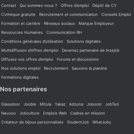
Contact
Qui sommes-nous ?
Offres d’emploi
Dépôt de CV
Cvthèque gratuite
Recrutement et communication
Conseils Emploi
Formation et carrière
Réseaux sociaux
Marque Employeur
Ressources Humaines
Communication RH
Conditions générales d’utilisation
Solutions digitales
Multidiffusion d’offres d’emploi
Devenez partenaire de Inzejob
Diffusez vos offres d’emploi
Forums et discussions
Nos solutions emploi
Recrutement
Sauvons la planète
Formations digitales
Nos partenaires
Glassdoor
Jooble
Mitula
Yakaz
Adzuna
Joboolo
JobTed
Neuvoo
Jobculture
Emplois Web
Cadres en mission
Créateur de bijoux personnalisés
StudentJob
WhatJobs