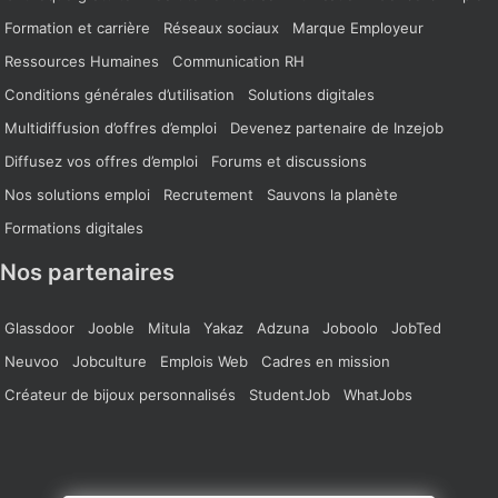
Formation et carrière
Réseaux sociaux
Marque Employeur
Ressources Humaines
Communication RH
Conditions générales d’utilisation
Solutions digitales
Multidiffusion d’offres d’emploi
Devenez partenaire de Inzejob
Diffusez vos offres d’emploi
Forums et discussions
Nos solutions emploi
Recrutement
Sauvons la planète
Formations digitales
Nos partenaires
Glassdoor
Jooble
Mitula
Yakaz
Adzuna
Joboolo
JobTed
Neuvoo
Jobculture
Emplois Web
Cadres en mission
Créateur de bijoux personnalisés
StudentJob
WhatJobs