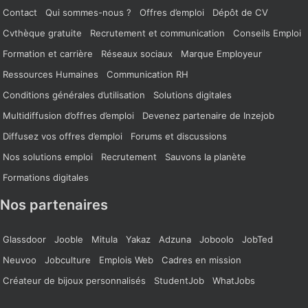
Contact
Qui sommes-nous ?
Offres d’emploi
Dépôt de CV
Cvthèque gratuite
Recrutement et communication
Conseils Emploi
Formation et carrière
Réseaux sociaux
Marque Employeur
Ressources Humaines
Communication RH
Conditions générales d’utilisation
Solutions digitales
Multidiffusion d’offres d’emploi
Devenez partenaire de Inzejob
Diffusez vos offres d’emploi
Forums et discussions
Nos solutions emploi
Recrutement
Sauvons la planète
Formations digitales
Nos partenaires
Glassdoor
Jooble
Mitula
Yakaz
Adzuna
Joboolo
JobTed
Neuvoo
Jobculture
Emplois Web
Cadres en mission
Créateur de bijoux personnalisés
StudentJob
WhatJobs