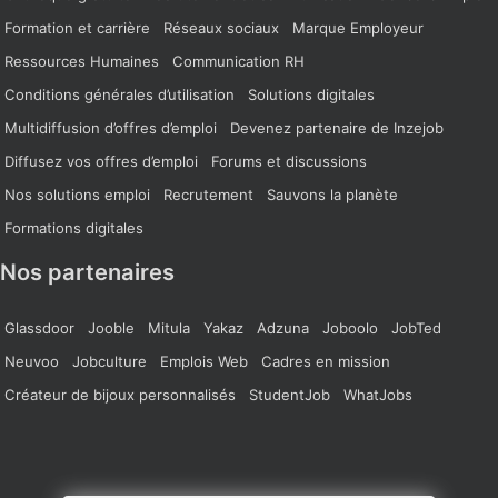
Formation et carrière
Réseaux sociaux
Marque Employeur
Ressources Humaines
Communication RH
Conditions générales d’utilisation
Solutions digitales
Multidiffusion d’offres d’emploi
Devenez partenaire de Inzejob
Diffusez vos offres d’emploi
Forums et discussions
Nos solutions emploi
Recrutement
Sauvons la planète
Formations digitales
Nos partenaires
Glassdoor
Jooble
Mitula
Yakaz
Adzuna
Joboolo
JobTed
Neuvoo
Jobculture
Emplois Web
Cadres en mission
Créateur de bijoux personnalisés
StudentJob
WhatJobs