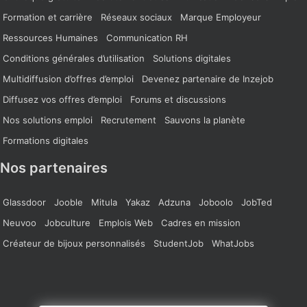
Formation et carrière
Réseaux sociaux
Marque Employeur
Ressources Humaines
Communication RH
Conditions générales d’utilisation
Solutions digitales
Multidiffusion d’offres d’emploi
Devenez partenaire de Inzejob
Diffusez vos offres d’emploi
Forums et discussions
Nos solutions emploi
Recrutement
Sauvons la planète
Formations digitales
Nos partenaires
Glassdoor
Jooble
Mitula
Yakaz
Adzuna
Joboolo
JobTed
Neuvoo
Jobculture
Emplois Web
Cadres en mission
Créateur de bijoux personnalisés
StudentJob
WhatJobs