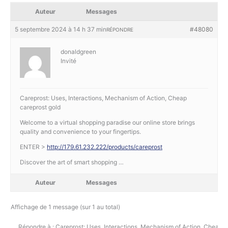
Auteur
Messages
5 septembre 2024 à 14 h 37 min
#48080
RÉPONDRE
donaldgreen
Invité
Careprost: Uses, Interactions, Mechanism of Action, Cheap
careprost gold
Welcome to a virtual shopping paradise our online store brings
quality and convenience to your fingertips.
ENTER >
http://179.61.232.222/products/careprost
Discover the art of smart shopping …
Auteur
Messages
Affichage de 1 message (sur 1 au total)
Répondre à : Careprost: Uses, Interactions, Mechanism of Action, Cheap c