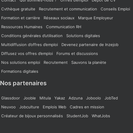
Cvthèque gratuite
Recrutement et communication
Conseils Emploi
Formation et carrière
Réseaux sociaux
Marque Employeur
Ressources Humaines
Communication RH
Conditions générales d’utilisation
Solutions digitales
Multidiffusion d’offres d’emploi
Devenez partenaire de Inzejob
Diffusez vos offres d’emploi
Forums et discussions
Nos solutions emploi
Recrutement
Sauvons la planète
Formations digitales
Nos partenaires
Glassdoor
Jooble
Mitula
Yakaz
Adzuna
Joboolo
JobTed
Neuvoo
Jobculture
Emplois Web
Cadres en mission
Créateur de bijoux personnalisés
StudentJob
WhatJobs