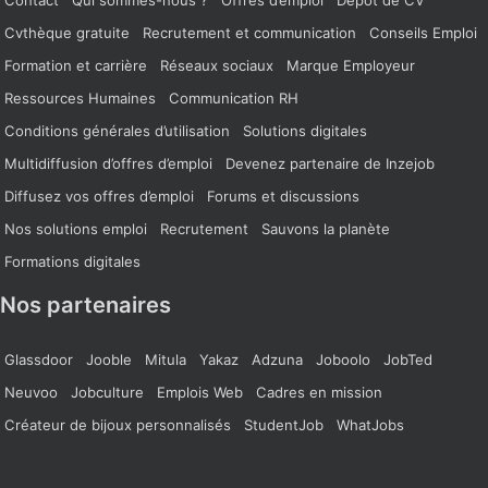
Cvthèque gratuite
Recrutement et communication
Conseils Emploi
Formation et carrière
Réseaux sociaux
Marque Employeur
Ressources Humaines
Communication RH
Conditions générales d’utilisation
Solutions digitales
Multidiffusion d’offres d’emploi
Devenez partenaire de Inzejob
Diffusez vos offres d’emploi
Forums et discussions
Nos solutions emploi
Recrutement
Sauvons la planète
Formations digitales
Nos partenaires
Glassdoor
Jooble
Mitula
Yakaz
Adzuna
Joboolo
JobTed
Neuvoo
Jobculture
Emplois Web
Cadres en mission
Créateur de bijoux personnalisés
StudentJob
WhatJobs