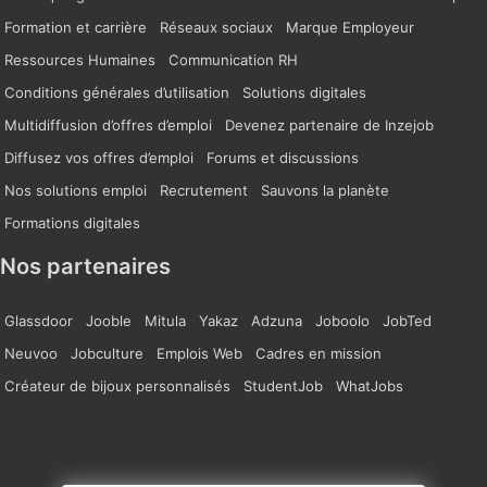
Formation et carrière
Réseaux sociaux
Marque Employeur
Ressources Humaines
Communication RH
Conditions générales d’utilisation
Solutions digitales
Multidiffusion d’offres d’emploi
Devenez partenaire de Inzejob
Diffusez vos offres d’emploi
Forums et discussions
Nos solutions emploi
Recrutement
Sauvons la planète
Formations digitales
Nos partenaires
Glassdoor
Jooble
Mitula
Yakaz
Adzuna
Joboolo
JobTed
Neuvoo
Jobculture
Emplois Web
Cadres en mission
Créateur de bijoux personnalisés
StudentJob
WhatJobs