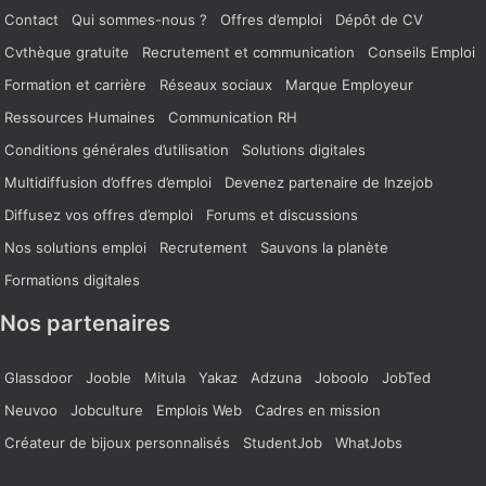
Contact
Qui sommes-nous ?
Offres d’emploi
Dépôt de CV
Cvthèque gratuite
Recrutement et communication
Conseils Emploi
Formation et carrière
Réseaux sociaux
Marque Employeur
Ressources Humaines
Communication RH
Conditions générales d’utilisation
Solutions digitales
Multidiffusion d’offres d’emploi
Devenez partenaire de Inzejob
Diffusez vos offres d’emploi
Forums et discussions
Nos solutions emploi
Recrutement
Sauvons la planète
Formations digitales
Nos partenaires
Glassdoor
Jooble
Mitula
Yakaz
Adzuna
Joboolo
JobTed
Neuvoo
Jobculture
Emplois Web
Cadres en mission
Créateur de bijoux personnalisés
StudentJob
WhatJobs