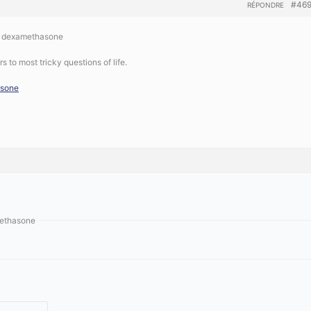
#46
RÉPONDRE
h dexamethasone
to most tricky questions of life.
asone
methasone