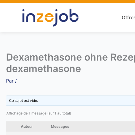
Aller
au
Offre
contenu
Dexamethasone ohne Rezep
dexamethasone
Par
/
Ce sujet est vide.
Affichage de 1 message (sur 1 au total)
Auteur
Messages