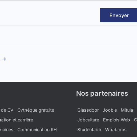
Envoyer
t
→
Nos partenaires
 de CV
Cvthèque gratuite
Glassdoor
Jooble
Mitula
ation et carrière
Jobculture
Emplois Web
C
maines
Communication RH
StudentJob
WhatJobs