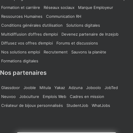
Formation et carrière
Réseaux sociaux
Marque Employeur
Ressources Humaines
Communication RH
Conditions générales d’utilisation
Solutions digitales
Multidiffusion d’offres d’emploi
Devenez partenaire de Inzejob
Diffusez vos offres d’emploi
Forums et discussions
Nos solutions emploi
Recrutement
Sauvons la planète
Formations digitales
Nos partenaires
Glassdoor
Jooble
Mitula
Yakaz
Adzuna
Joboolo
JobTed
Neuvoo
Jobculture
Emplois Web
Cadres en mission
Créateur de bijoux personnalisés
StudentJob
WhatJobs