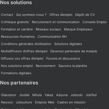
Nos solutions
Contact
Qui sommes-nous ?
Offres d’emploi
Dépôt de CV
Cvthèque gratuite
Recrutement et communication
Conseils Emploi
Formation et carrière
Réseaux sociaux
Marque Employeur
Ressources Humaines
Communication RH
Conditions générales d’utilisation
Solutions digitales
Multidiffusion d’offres d’emploi
Devenez partenaire de Inzejob
Diffusez vos offres d’emploi
Forums et discussions
Nos solutions emploi
Recrutement
Sauvons la planète
Formations digitales
Nos partenaires
Glassdoor
Jooble
Mitula
Yakaz
Adzuna
Joboolo
JobTed
Neuvoo
Jobculture
Emplois Web
Cadres en mission