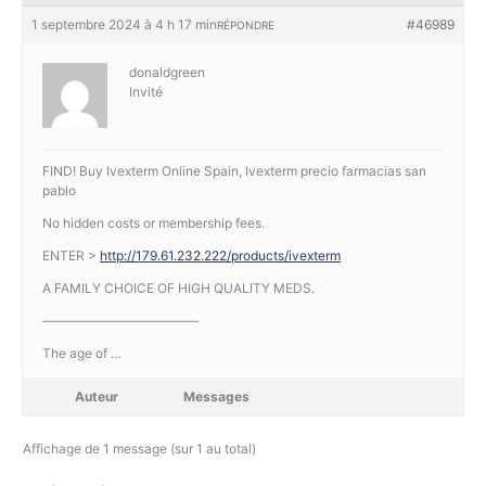
1 septembre 2024 à 4 h 17 min
#46989
RÉPONDRE
donaldgreen
Invité
FIND! Buy Ivexterm Online Spain, Ivexterm precio farmacias san
pablo
No hidden costs or membership fees.
ENTER >
http://179.61.232.222/products/ivexterm
A FAMILY CHOICE OF HIGH QUALITY MEDS.
————————————
The age of …
Auteur
Messages
Affichage de 1 message (sur 1 au total)