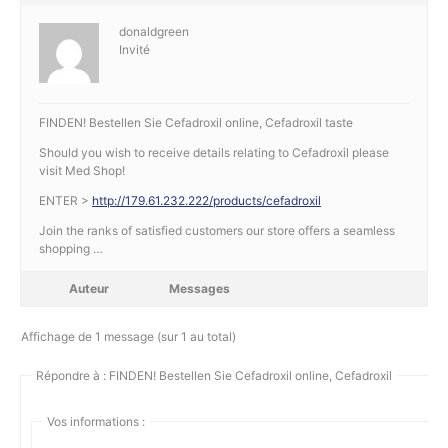
donaldgreen
Invité
FINDEN! Bestellen Sie Cefadroxil online, Cefadroxil taste
Should you wish to receive details relating to Cefadroxil please
visit Med Shop!
ENTER >
http://179.61.232.222/products/cefadroxil
Join the ranks of satisfied customers our store offers a seamless
shopping …
Auteur
Messages
Affichage de 1 message (sur 1 au total)
Répondre à : FINDEN! Bestellen Sie Cefadroxil online, Cefadroxil
Vos informations :