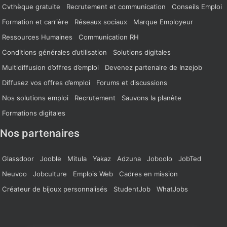
Cvthèque gratuite
Recrutement et communication
Conseils Emploi
Formation et carrière
Réseaux sociaux
Marque Employeur
Ressources Humaines
Communication RH
Conditions générales d’utilisation
Solutions digitales
Multidiffusion d’offres d’emploi
Devenez partenaire de Inzejob
Diffusez vos offres d’emploi
Forums et discussions
Nos solutions emploi
Recrutement
Sauvons la planète
Formations digitales
Nos partenaires
Glassdoor
Jooble
Mitula
Yakaz
Adzuna
Joboolo
JobTed
Neuvoo
Jobculture
Emplois Web
Cadres en mission
Créateur de bijoux personnalisés
StudentJob
WhatJobs