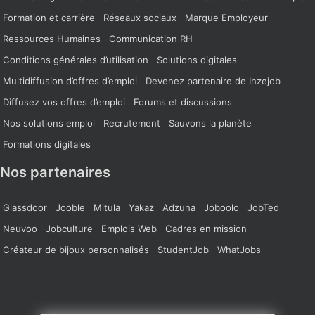
Formation et carrière
Réseaux sociaux
Marque Employeur
Ressources Humaines
Communication RH
Conditions générales d’utilisation
Solutions digitales
Multidiffusion d’offres d’emploi
Devenez partenaire de Inzejob
Diffusez vos offres d’emploi
Forums et discussions
Nos solutions emploi
Recrutement
Sauvons la planète
Formations digitales
Nos partenaires
Glassdoor
Jooble
Mitula
Yakaz
Adzuna
Joboolo
JobTed
Neuvoo
Jobculture
Emplois Web
Cadres en mission
Créateur de bijoux personnalisés
StudentJob
WhatJobs