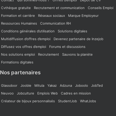
Cvthèque gratuite
Recrutement et communication
Conseils Emploi
Formation et carrière
Réseaux sociaux
Marque Employeur
Ressources Humaines
Communication RH
Conditions générales d’utilisation
Solutions digitales
Multidiffusion d’offres d’emploi
Devenez partenaire de Inzejob
Diffusez vos offres d’emploi
Forums et discussions
Nos solutions emploi
Recrutement
Sauvons la planète
Formations digitales
Nos partenaires
Glassdoor
Jooble
Mitula
Yakaz
Adzuna
Joboolo
JobTed
Neuvoo
Jobculture
Emplois Web
Cadres en mission
Créateur de bijoux personnalisés
StudentJob
WhatJobs