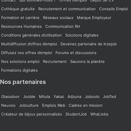
Cvthèque gratuite
Recrutement et communication
Conseils Emploi
Formation et carrière
Réseaux sociaux
Marque Employeur
Ressources Humaines
Communication RH
Conditions générales d’utilisation
Solutions digitales
Multidiffusion d’offres d’emploi
Devenez partenaire de Inzejob
Diffusez vos offres d’emploi
Forums et discussions
Nos solutions emploi
Recrutement
Sauvons la planète
Formations digitales
Nos partenaires
Glassdoor
Jooble
Mitula
Yakaz
Adzuna
Joboolo
JobTed
Neuvoo
Jobculture
Emplois Web
Cadres en mission
Créateur de bijoux personnalisés
StudentJob
WhatJobs