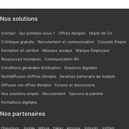
Nos solutions
Contact
Qui sommes-nous ?
Offres d’emploi
Dépôt de CV
Cvthèque gratuite
Recrutement et communication
Conseils Emploi
Formation et carrière
Réseaux sociaux
Marque Employeur
Ressources Humaines
Communication RH
Conditions générales d’utilisation
Solutions digitales
Multidiffusion d’offres d’emploi
Devenez partenaire de Inzejob
Diffusez vos offres d’emploi
Forums et discussions
Nos solutions emploi
Recrutement
Sauvons la planète
Formations digitales
Nos partenaires
Glassdoor
Jooble
Mitula
Yakaz
Adzuna
Joboolo
JobTed