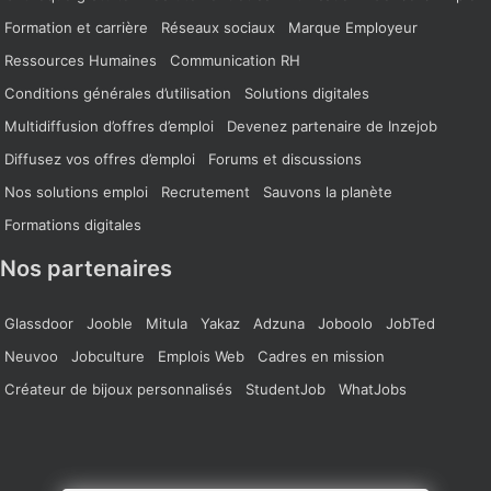
Formation et carrière
Réseaux sociaux
Marque Employeur
Ressources Humaines
Communication RH
Conditions générales d’utilisation
Solutions digitales
Multidiffusion d’offres d’emploi
Devenez partenaire de Inzejob
Diffusez vos offres d’emploi
Forums et discussions
Nos solutions emploi
Recrutement
Sauvons la planète
Formations digitales
Nos partenaires
Glassdoor
Jooble
Mitula
Yakaz
Adzuna
Joboolo
JobTed
Neuvoo
Jobculture
Emplois Web
Cadres en mission
Créateur de bijoux personnalisés
StudentJob
WhatJobs