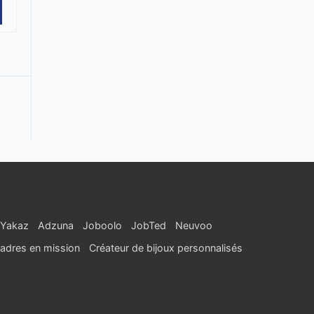
Yakaz
Adzuna
Joboolo
JobTed
Neuvoo
adres en mission
Créateur de bijoux personnalisés