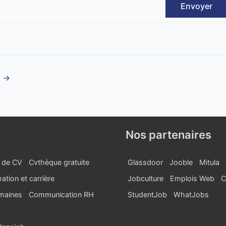
Envoyer
t
→
Nos partenaires
 de CV
Cvthèque gratuite
Glassdoor
Jooble
Mitula
ation et carrière
Jobculture
Emplois Web
C
maines
Communication RH
StudentJob
WhatJobs