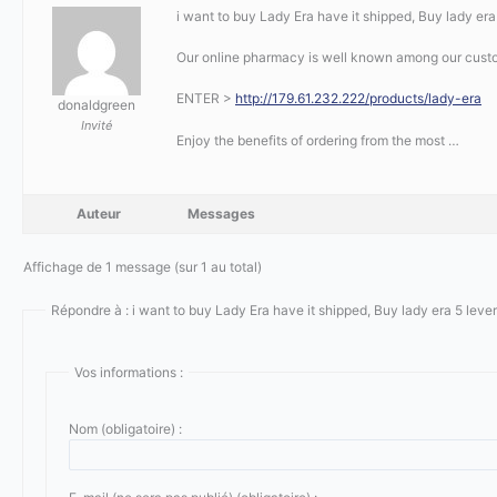
i want to buy Lady Era have it shipped, Buy lady era
Our online pharmacy is well known among our custom
ENTER >
http://179.61.232.222/products/lady-era
donaldgreen
Invité
Enjoy the benefits of ordering from the most …
Auteur
Messages
Affichage de 1 message (sur 1 au total)
Répondre à : i want to buy Lady Era have it shipped, Buy lady era 5 lever
Vos informations :
Nom (obligatoire) :