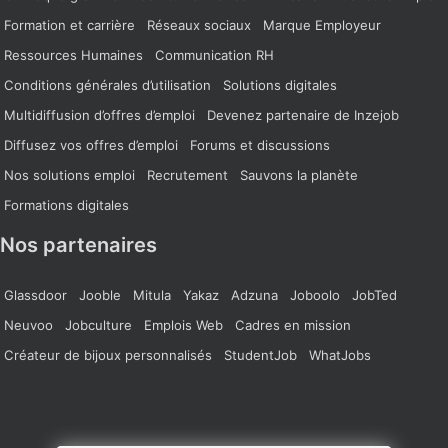
Formation et carrière
Réseaux sociaux
Marque Employeur
Ressources Humaines
Communication RH
Conditions générales d’utilisation
Solutions digitales
Multidiffusion d’offres d’emploi
Devenez partenaire de Inzejob
Diffusez vos offres d’emploi
Forums et discussions
Nos solutions emploi
Recrutement
Sauvons la planète
Formations digitales
Nos partenaires
Glassdoor
Jooble
Mitula
Yakaz
Adzuna
Joboolo
JobTed
Neuvoo
Jobculture
Emplois Web
Cadres en mission
Créateur de bijoux personnalisés
StudentJob
WhatJobs