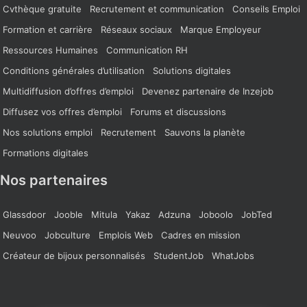
Cvthèque gratuite
Recrutement et communication
Conseils Emploi
Formation et carrière
Réseaux sociaux
Marque Employeur
Ressources Humaines
Communication RH
Conditions générales d’utilisation
Solutions digitales
Multidiffusion d’offres d’emploi
Devenez partenaire de Inzejob
Diffusez vos offres d’emploi
Forums et discussions
Nos solutions emploi
Recrutement
Sauvons la planète
Formations digitales
Nos partenaires
Glassdoor
Jooble
Mitula
Yakaz
Adzuna
Joboolo
JobTed
Neuvoo
Jobculture
Emplois Web
Cadres en mission
Créateur de bijoux personnalisés
StudentJob
WhatJobs