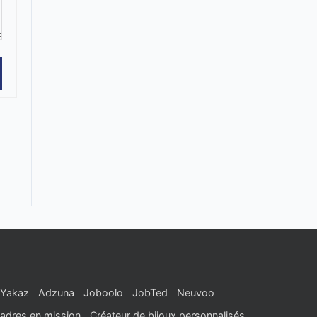
Yakaz
Adzuna
Joboolo
JobTed
Neuvoo
adres en mission
Créateur de bijoux personnalisés