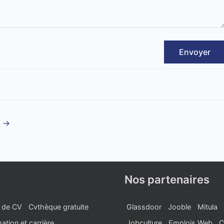
Envoyer
t
→
Nos partenaires
 de CV
Cvthèque gratuite
Glassdoor
Jooble
Mitula
ation et carrière
Jobculture
Emplois Web
C