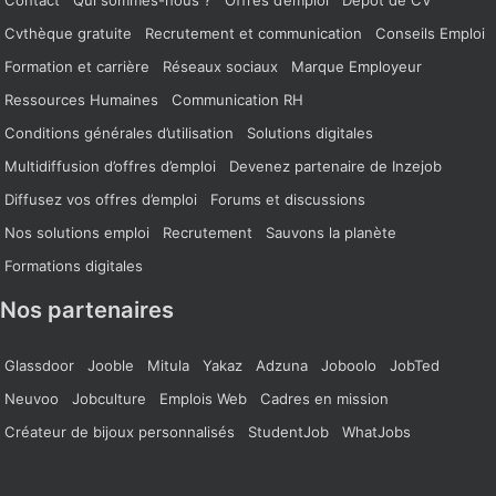
Cvthèque gratuite
Recrutement et communication
Conseils Emploi
Formation et carrière
Réseaux sociaux
Marque Employeur
Ressources Humaines
Communication RH
Conditions générales d’utilisation
Solutions digitales
Multidiffusion d’offres d’emploi
Devenez partenaire de Inzejob
Diffusez vos offres d’emploi
Forums et discussions
Nos solutions emploi
Recrutement
Sauvons la planète
Formations digitales
Nos partenaires
Glassdoor
Jooble
Mitula
Yakaz
Adzuna
Joboolo
JobTed
Neuvoo
Jobculture
Emplois Web
Cadres en mission
Créateur de bijoux personnalisés
StudentJob
WhatJobs