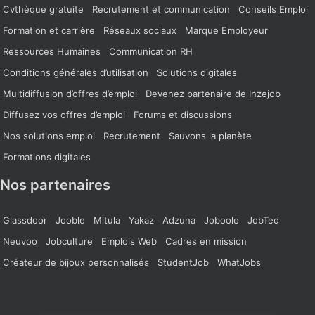
Cvthèque gratuite
Recrutement et communication
Conseils Emploi
Formation et carrière
Réseaux sociaux
Marque Employeur
Ressources Humaines
Communication RH
Conditions générales d’utilisation
Solutions digitales
Multidiffusion d’offres d’emploi
Devenez partenaire de Inzejob
Diffusez vos offres d’emploi
Forums et discussions
Nos solutions emploi
Recrutement
Sauvons la planète
Formations digitales
Nos partenaires
Glassdoor
Jooble
Mitula
Yakaz
Adzuna
Joboolo
JobTed
Neuvoo
Jobculture
Emplois Web
Cadres en mission
Créateur de bijoux personnalisés
StudentJob
WhatJobs