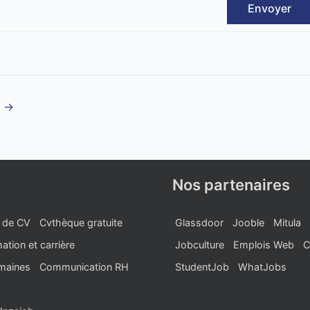
Envoyer
t
→
Nos partenaires
 de CV
Cvthèque gratuite
Glassdoor
Jooble
Mitula
ation et carrière
Jobculture
Emplois Web
C
maines
Communication RH
StudentJob
WhatJobs