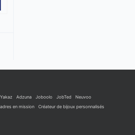
Yakaz
Adzuna
Joboolo
JobTed
Neuvoo
adres en mission
Créateur de bijoux personnalisés