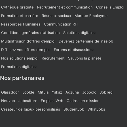
Cvthèque gratuite
Recrutement et communication
Conseils Emploi
Formation et carrière
Réseaux sociaux
Marque Employeur
Ressources Humaines
Communication RH
Conditions générales d’utilisation
Solutions digitales
Multidiffusion d’offres d’emploi
Devenez partenaire de Inzejob
Diffusez vos offres d’emploi
Forums et discussions
Nos solutions emploi
Recrutement
Sauvons la planète
Formations digitales
Nos partenaires
Glassdoor
Jooble
Mitula
Yakaz
Adzuna
Joboolo
JobTed
Neuvoo
Jobculture
Emplois Web
Cadres en mission
Créateur de bijoux personnalisés
StudentJob
WhatJobs