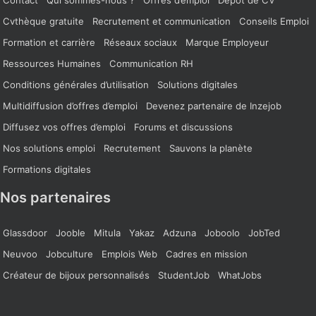
Cvthèque gratuite
Recrutement et communication
Conseils Emploi
Formation et carrière
Réseaux sociaux
Marque Employeur
Ressources Humaines
Communication RH
Conditions générales d’utilisation
Solutions digitales
Multidiffusion d’offres d’emploi
Devenez partenaire de Inzejob
Diffusez vos offres d’emploi
Forums et discussions
Nos solutions emploi
Recrutement
Sauvons la planète
Formations digitales
Nos partenaires
Glassdoor
Jooble
Mitula
Yakaz
Adzuna
Joboolo
JobTed
Neuvoo
Jobculture
Emplois Web
Cadres en mission
Créateur de bijoux personnalisés
StudentJob
WhatJobs