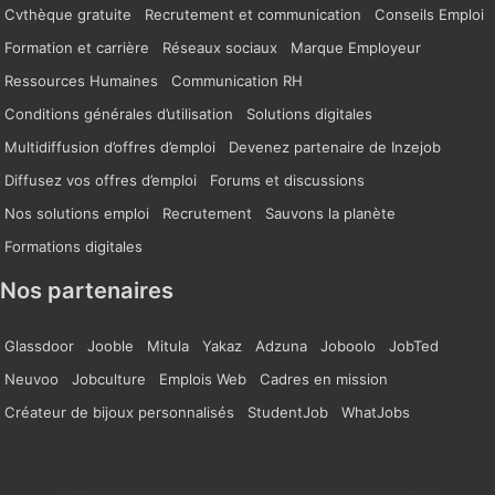
Cvthèque gratuite
Recrutement et communication
Conseils Emploi
Formation et carrière
Réseaux sociaux
Marque Employeur
Ressources Humaines
Communication RH
Conditions générales d’utilisation
Solutions digitales
Multidiffusion d’offres d’emploi
Devenez partenaire de Inzejob
Diffusez vos offres d’emploi
Forums et discussions
Nos solutions emploi
Recrutement
Sauvons la planète
Formations digitales
Nos partenaires
Glassdoor
Jooble
Mitula
Yakaz
Adzuna
Joboolo
JobTed
Neuvoo
Jobculture
Emplois Web
Cadres en mission
Créateur de bijoux personnalisés
StudentJob
WhatJobs