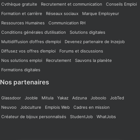
Cvthèque gratuite
Recrutement et communication
Conseils Emploi
Formation et carrière
Réseaux sociaux
Marque Employeur
Ressources Humaines
Communication RH
Conditions générales d’utilisation
Solutions digitales
Multidiffusion d’offres d’emploi
Devenez partenaire de Inzejob
Diffusez vos offres d’emploi
Forums et discussions
Nos solutions emploi
Recrutement
Sauvons la planète
Formations digitales
Nos partenaires
Glassdoor
Jooble
Mitula
Yakaz
Adzuna
Joboolo
JobTed
Neuvoo
Jobculture
Emplois Web
Cadres en mission
Créateur de bijoux personnalisés
StudentJob
WhatJobs