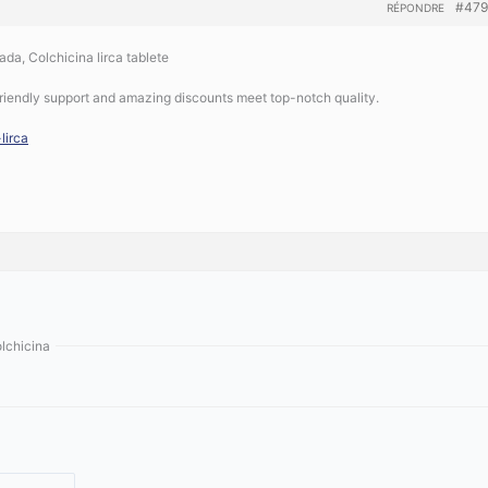
#479
RÉPONDRE
da, Colchicina lirca tablete
riendly support and amazing discounts meet top-notch quality.
lirca
olchicina