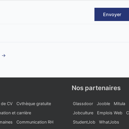
Envoyer
t
→
Nos partenaires
 de CV
Cvthèque gratuite
Glassdoor
Jooble
Mitula
ation et carrière
Jobculture
Emplois Web
C
maines
Communication RH
StudentJob
WhatJobs