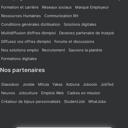
Formation et carrière
Réseaux sociaux
Marque Employeur
Ressources Humaines
Communication RH
Conditions générales d’utilisation
Solutions digitales
Multidiffusion d’offres d’emploi
Devenez partenaire de Inzejob
Diffusez vos offres d’emploi
Forums et discussions
Nos solutions emploi
Recrutement
Sauvons la planète
Formations digitales
Nos partenaires
Glassdoor
Jooble
Mitula
Yakaz
Adzuna
Joboolo
JobTed
Neuvoo
Jobculture
Emplois Web
Cadres en mission
Créateur de bijoux personnalisés
StudentJob
WhatJobs