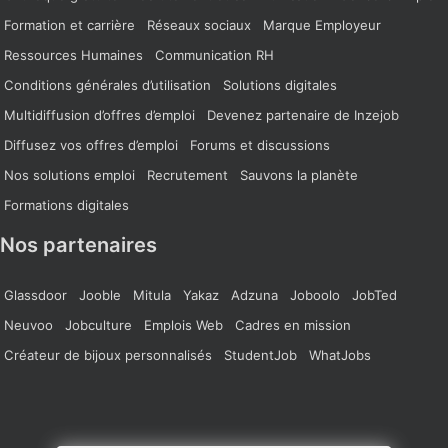
Formation et carrière
Réseaux sociaux
Marque Employeur
Ressources Humaines
Communication RH
Conditions générales d’utilisation
Solutions digitales
Multidiffusion d’offres d’emploi
Devenez partenaire de Inzejob
Diffusez vos offres d’emploi
Forums et discussions
Nos solutions emploi
Recrutement
Sauvons la planète
Formations digitales
Nos partenaires
Glassdoor
Jooble
Mitula
Yakaz
Adzuna
Joboolo
JobTed
Neuvoo
Jobculture
Emplois Web
Cadres en mission
Créateur de bijoux personnalisés
StudentJob
WhatJobs