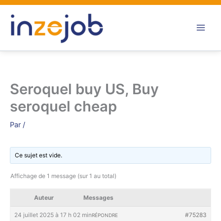
Aller
au
contenu
Seroquel buy US, Buy
seroquel cheap
Par
/
Ce sujet est vide.
Affichage de 1 message (sur 1 au total)
Auteur
Messages
24 juillet 2025 à 17 h 02 min
#75283
RÉPONDRE