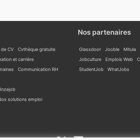
Nos partenaires
 de CV
Cvthèque gratuite
Glassdoor
Jooble
Mitula
ation et carrière
Jobculture
Emplois Web
C
maines
Communication RH
StudentJob
WhatJobs
Inzejob
Nos solutions emploi