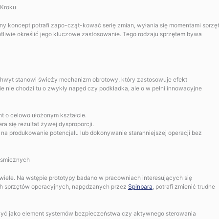
 Kroku
jny koncept potrafi zapo-cząt-kować serię zmian, wyłania się momentami sprzę
otliwie określić jego kluczowe zastosowanie. Tego rodzaju sprzętem bywa
yt stanowi świeży mechanizm obrotowy, który zastosowuje efekt
nie chodzi tu o zwykły napęd czy podkładka, ale o w pełni innowacyjne
t o celowo ułożonym kształcie.
ra się rezultat żywej dysproporcji.
 produkowanie potencjału lub dokonywanie staranniejszej operacji bez
osmicznych
iele. Na wstępie prototypy badano w pracowniach interesujących się
ruch sprzętów operacyjnych, napędzanych przez
Spinbara
, potrafi zmienić trudne
użyć jako element systemów bezpieczeństwa czy aktywnego sterowania