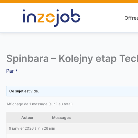
Aller
au
Offre
contenu
Spinbara – Kolejny etap Tec
Par
/
Ce sujet est vide.
Affichage de 1 message (sur 1 au total)
Auteur
Messages
9 janvier 2026 à 7 h 26 min