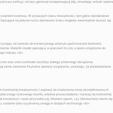
wykrywa ześlizg i od razu generuje kompensującą siłę, utrwalając wózek wpier
rywaniem kosmosu. W sytuacjach stanu nieważkości, tam gdzie standardowe
 bazujące na jedynie ruchu sterowaniu kroku mogłoby ewentualnie okazać się
zynając od zamysłu do komercyjnego artykułu upstrzona jest barierami.
iarów. Maleńki model operujący w pracowni to coś, a spore urządzenie do
ego rodzaju.<br>
wców oraz wiecznotrwałe rezultaty stałego zmiennego obciążenia.
ą same założenia fizykalne operacji urządzenia, uważając, że przedstawiane
m hominalnej kreatywności i aspiracji do znalezienia mniej skomplikowanych
atecznego rynkowego triumfu, właśnie proces badania i rozwoju tej konkretnej
a konstrukcji i nauki przyrodniczej. Moment ujawni, czy Obrotochwyt stanie się
zy zostanie tylko ryzykowną uwagą w dziejach technologii.<br>