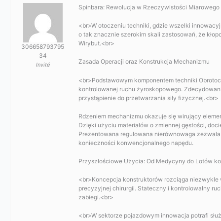
Spinbara: Rewolucja w Rzeczywistości Miarowego
<br>W otoczeniu techniki, gdzie wszelki innowacy
o tak znacznie szerokim skali zastosowań, że kłop
Wirybut.<br>
306658793795
34
Zasada Operacji oraz Konstrukcja Mechanizmu
Invité
<br>Podstawowym komponentem techniki Obrotochw
kontrolowanej ruchu żyroskopowego. Zdecydowanie 
przystąpienie do przetwarzania siły fizycznej.<br>
Rdzeniem mechanizmu okazuje się wirujący elemen
Dzięki użyciu materiałów o zmiennej gęstości, docie
Prezentowana regulowana nierównowaga zezwala na
konieczności konwencjonalnego napędu.
Przyszłościowe Użycia: Od Medycyny do Lotów k
<br>Koncepcja konstruktorów rozciąga niezwykle w
precyzyjnej chirurgii. Stateczny i kontrolowalny 
zabiegi.<br>
<br>W sektorze pojazdowym innowacja potrafi sł