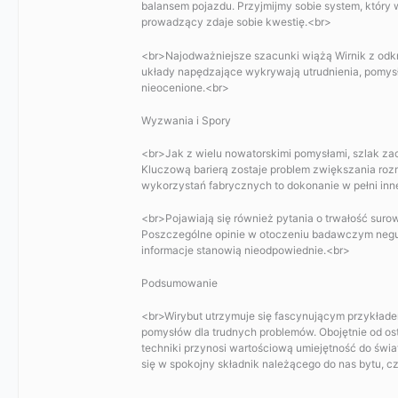
balansem pojazdu. Przyjmijmy sobie system, który 
prowadzący zdaje sobie kwestię.<br>
<br>Najodważniejsze szacunki wiążą Wirnik z odk
układy napędzające wykrywają utrudnienia, pomysł
nieocenione.<br>
Wyzwania i Spory
<br>Jak z wielu nowatorskimi pomysłami, szlak zac
Kluczową barierą zostaje problem zwiększania rozm
wykorzystań fabrycznych to dokonanie w pełni inn
<br>Pojawiają się również pytania o trwałość suro
Poszczególne opinie w otoczeniu badawczym neguj
informacje stanowią nieodpowiednie.<br>
Podsumowanie
<br>Wirybut utrzymuje się fascynującym przykłade
pomysłów dla trudnych problemów. Obojętnie od ost
techniki przynosi wartościową umiejętność do świat
się w spokojny składnik należącego do nas bytu, c