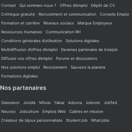
Contact
Qui sommes-nous ?
Offres d’emploi
Dépôt de CV
Cvthèque gratuite
Recrutement et communication
Conseils Emploi
Formation et carrière
Réseaux sociaux
Marque Employeur
Ressources Humaines
Communication RH
Conditions générales d’utilisation
Solutions digitales
Multidiffusion d’offres d’emploi
Devenez partenaire de Inzejob
Diffusez vos offres d’emploi
Forums et discussions
Nos solutions emploi
Recrutement
Sauvons la planète
Formations digitales
Nos partenaires
Glassdoor
Jooble
Mitula
Yakaz
Adzuna
Joboolo
JobTed
Neuvoo
Jobculture
Emplois Web
Cadres en mission
Créateur de bijoux personnalisés
StudentJob
WhatJobs