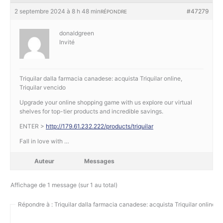
2 septembre 2024 à 8 h 48 min
#47279
RÉPONDRE
donaldgreen
Invité
Triquilar dalla farmacia canadese: acquista Triquilar online,
Triquilar vencido
Upgrade your online shopping game with us explore our virtual
shelves for top-tier products and incredible savings.
ENTER >
http://179.61.232.222/products/triquilar
Fall in love with …
Auteur
Messages
Affichage de 1 message (sur 1 au total)
Répondre à : Triquilar dalla farmacia canadese: acquista Triquilar online,